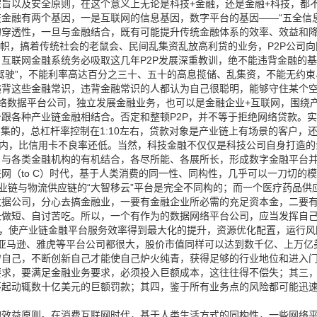
旨以及安全原则，在这个意义上无论是科技+金融，还是金融+科技，都
金融有两个基因，一是互联网的信息基因，数字平台的基因——“五全信
的穿透性，一旦与金融结合，既有可能提升传统金融体系的效率、效益和
旗帜，搞着传统社会的老鼠会、民间乱集资乱放高利贷的业务，P2P公司
互联网金融系统务必吸取这几年P2P发展深重教训，绝不能违背金融的
驾驶”，不能利率高达百分之三十、五十的高息揽储、乱集资，不能无约
违背这些金融常识，违背金融常识的人都认为自己很聪明，能够守住某个
络数据平台公司，独立发展金融业务，也可以是金融企业+互联网，围绕
跟各种产业链金融相结合。否定和整顿P2P，并不等于拒绝网络贷款。
筹集的，总杠杆率控制在1:10左右，贷款对象是产业链上有场景的客户
%以内，比信用卡不良率还低。当然，科技金融不仅仅是科技公司自身打造
）与各类金融机构的有机结合，各尽所能、各展所长，形成数字金融平台
网（to C）时代，基于人类消费的同一性、同构性，几乎可以一刀切的模
业链与物流供应链的“大智移云”平台是完全不同构的；而一个医疗药品供
数据公司，分心去搞金融业，一要有金融企业所必需的充足资本金，二要
长做短、自讨苦吃。所以，一个有作为的数据网络平台公司，应当发挥自
伴，使产业链金融平台服务效率得到最大化的提升，资源优化配置，运行
ok、亚马逊、雅虎等平台公司都很大，股价市值同样可以达到数千亿、上万
守自己，不断创新自己才能使自己炉火纯青，获得足够的行业地位和进入
要求，要满足金融业务要求，必须投入巨额成本，这往往得不偿失；其三
不起动辄数十亿美元的巨额罚款；其四，鉴于所有业务点的风险都可能迅
的效益原则。在消费互联网时代，基于人类生活方式的同构性，一些网络