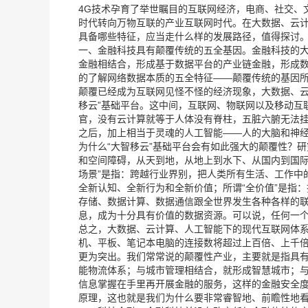
4G技术孕育了举世瞩目的互联网经济，电商、社交、
时代转向万物互联的产业互联网时代。在大数据、云
具备哪些特征，应当走什么样的发展路径，值得探讨
一、金融科技具有颠覆传统的五全基因。金融科技的
金融相结合，形成基于数据平台的产业链金融，形成
的了解网络数据本质的五全特征——颠覆传统的基因
颠覆已经成为互联网见怪不怪的经济现象，大数据、云
移云”基础平台。这中间，互联网、物联网以及移动互
官，没有云计算就等于人体没有脊柱，五脏六腑无法
之后，加上相当于灵魂的人工智能——人的大脑和神经
为什么“大智移云”基础平台会有如此强大的颠覆性？研
和空间障碍，从天到地，从地上到水下、从国内到国际
场景”是指：跨越行业界别，把人类所有生活、工作中
全新认知、全新行为和全新价值；所谓“全价值”是指
存储、数据计算、数据通信跟全世界发生各种各样的联
息，成为十分具有价值的数据资源。可以说，任何一
总之，大数据、云计算、人工智能下的现代互联网体系
机、平板、笔记本电脑的连接数将超过上百倍、上千倍。
更为突出。我们常常说的颠覆性产业，主要就是指具有
能物流体系；与城市管理相结合，就形成智慧城市；
信息掌握在手里再开展金融的服务，这样的金融安全
原理，这也就是我们为什么要非常睿智地、前瞻性地