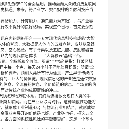
延时特点的5G的全面运用，推动面向大众的消费互联网
历史机遇。未来，符合科学、契合规律的金融科技应当
据存储能力、计算能力、通讯能力为基础），与产业链
运行效率提升的良好格局。实现这个目标，首先要深刻
讯在内的网络平台——五大现代信息科技构成的“大智
人体的脊梁，大数据是人体内的五脏六腑、皮肤以及器
走肉、空心骷髅。有了脊梁以及五脏六腑、皮肤和器官
命力的现代信息体系——“大智移云”基础平台。
场景、全解析和全价值。所谓“全空域”是指：打破区域
程中每一个点，每天24小时不停地信息积累；所谓“全
、分析和判断，预测人类所有行为信息，产生异于传统的
未有的、巨大的价值链。现代信息化的产业链是通过数据
链的信息、全流程的信息、全价值链的信息、全场景的信
从而对传统产业构成颠覆性的冲击。
步形成万物万联体系，其终端连接数比现在人类的手
的产业类互联网。而在产业互联网时代，这种颠覆性功能将
，就形成工业制造4.0；与物流行业相结合，就形成智
是金融业务展开的价值链也好、产业链也好，把这五全
低，各方面的系统性风险的平衡要更好，这是一个基本