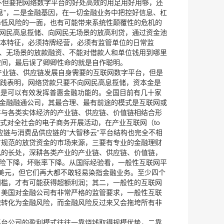
不但要把网络数字平台的好处高效的用足用好用够，还
息”，二是金融基因，在一切金融业务中把控好信息、杠
降低风险的一面，也有可能带来系统性颠覆性的危机的
向网民高息揽储、向网民无场景的放高利贷，通过资金池
基本特征，必须持牌经营，必须有监管单位的日常监
束、无场景的放款融资、不能对借款人和单位钱用到哪里
空间，最后误了卿卿性命的就是自作聪明。
产业链、供应链发展自身需要的互联网数字平台，但是
实践表明，网络贷款只要不向网民高息揽储，资本金是
，还是可以有效发挥普惠金融功能的。全国目前有几十家
的金融融通公司，其最合理、最有前途的模式是互联网或
并与各类实体经济的产业链、供应链、价值链相结合形
式对全社会的电子商务开展活动，在产业互联网（to
应链与消费品供应链的“大智移云”平台结构也完全不相
有规范的放贷资金的市场来源，三要有专业的金融理财
己的长处，深耕各类产业的产业链、供应链、价值链，
风险下降，坏账率下降。从国际经验看，一般性互联网平
亿美元，但它们再大都不敢轻易染指金融业务。至少四个
门槛，才有可能获得超额利润；其二，一般性的互联网
，美国对金融公司有非常严格的监管要求，一般性互联
速转化为金融风险，而金融风险反过来又会拖垮所有非
平台公司的盈利模式往往一靠烧钱取得规模优势，二靠