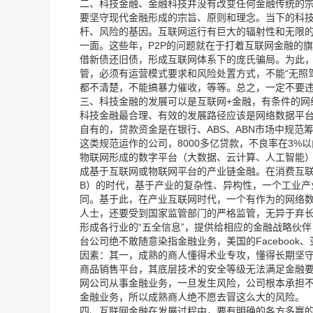
二、科技金融、金融科技并没有改变任何金融传统的宗
要坚守现代金融形成的宗旨、原则和理念。当下的科技
杆、风险的基因。互联网运行有巨大的辐射性和无限
一面。这些年，P2P的问题就在于打着互联网金融的
借新债还旧债，形成互联网体系下的庞氏骗局。为此，
管，必须有运营模式要求和风险处置方式，不能“无照
都不清楚，不能搞暴力催收，等等。总之，一定不要
三、科技金融的发展可以是互联网+金融，有条件的网
科技金融最合理、有效的发展路径应该是网络数据平台
自有的，贷款资金是在银行、ABS、ABN市场中规范
这类规范运作的公司，8000多亿贷款，不良率在3
物联网形成的数字平台（大数据、云计算、人工智能
成基于互联网或物联网平台的产业链金融。在消费互联
B）的时代，基于产业的复杂性、异构性，一个工业产
同。基于此，在产业互联网时代，一个有作为的网络
人士，还要受到国家监管部门的严格监管，无异于弃
形成各行业的“五全信息”，提供给相应的金融战略伙
台公司绝不敢随意染指金融业务，美国的Facebo
因素：其一，成熟的商人懂得术业专攻，懂得长期坚
商品销售平台，其底层技术的安全等级无法满足金融
网公司从事金融业务，一旦发生风险，公司根本承担
金融业务，所以成熟商人绝不愿去冒这么大的风险。
四、互联网金融在发展过程中，要有明确的各方多赢