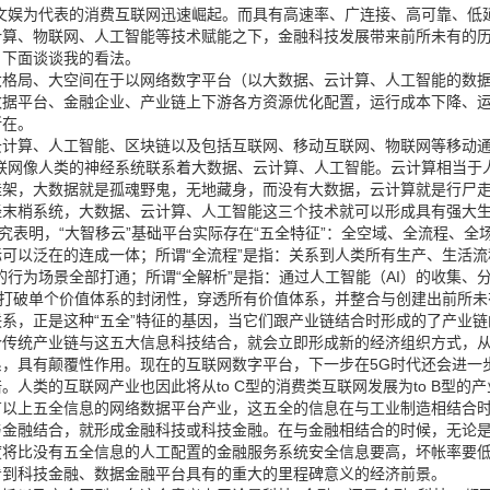
文娱为代表的消费互联网迅速崛起。而具有高速率、广连接、高可靠、低
计算、物联网、人工智能等技术赋能之下，金融科技发展带来前所未有的
。下面谈谈我的看法。
大格局、大空间在于以网络数字平台（以大数据、云计算、人工智能的数
数据平台、金融企业、产业链上下游各方资源优化配置，运行成本下降、
所在。
计算、人工智能、区块链以及包括互联网、移动互联网、物联网等移动通
联网像人类的神经系统联系着大数据、云计算、人工智能。云计算相当于
挂架，大数据就是孤魂野鬼，无地藏身，而没有大数据，云计算就是行尸
末梢系统，大数据、云计算、人工智能这三个技术就可以形成具有强大生
究表明，“大智移云”基础平台实际存在“五全特征”：全空域、全流程、全
可以泛在的连成一体；所谓“全流程”是指：关系到人类所有生产、生活流
的行为场景全部打通；所谓“全解析”是指：通过人工智能（AI）的收集
：打破单个价值体系的封闭性，穿透所有价值体系，并整合与创建出前所
系，正是这种“五全”特征的基因，当它们跟产业链结合时形成的了产业
个传统产业链与这五大信息科技结合，就会立即形成新的经济组织方式，
，具有颠覆性作用。现在的互联网数字平台，下一步在5G时代还会进一
人类的互联网产业也因此将从to C型的消费类互联网发展为to B型
以上五全信息的网络数据平台产业，这五全的信息在与工业制造相结合时
与金融结合，就形成金融科技或科技金融。在与金融相结合的时候，无论
度将比没有五全信息的人工配置的金融服务系统安全信息要高，坏帐率要
看到科技金融、数据金融平台具有的重大的里程碑意义的经济前景。