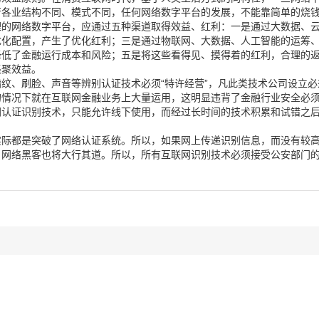
行各业结构不同、模式不同，任何网络数字平台的发展，不能靠简单的烧
理的网络数字平台，应通过五种渠道取得效益、红利：一是通过大数据、
优化配置，产生了优化红利；三是通过物联网、大数据、人工智能的运筹
降低了金融运行成本和风险；五是将这些看得见、摸得着的红利，合理的
集聚效益。
纹、刷脸、声音等辨别认证技术必须“特许经营”，凡此类技术公司设立必
情况下就在互联网金融业务上大量运用，这明显违背了金融行业安全必须
网认证识别技术，只能允许线下使用，而经过长时间的技术积累和试错之
实际都是突破了网络认证系统。所以，如果网上传递识别信息，而没有较
，网络黑客也将大行其道。所以，所有互联网识别技术必须接受公安部门