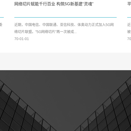
网络切片赋能千行百业 构筑5G新基建“灵魂”
平
委
近期，中国电信、中国联通、亚信科技、体奥动力正式加入5G网
近
络切片联盟。"5G网络切片"再一次被成...
被
70-01-01
70